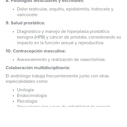
8. Patologías testiculares y escrotales:
Dolor testicular, orquitis, epididimitis, hidrocele y
varicocele.
9. Salud prostática:
Diagnóstico y manejo de hiperplasia prostática
benigna (HPB) y cáncer de próstata, considerando su
impacto en la función sexual y reproductiva.
10. Contracepción masculina:
Asesoramiento y realización de vasectomías.
Colaboración multidisciplinaria:
El andrólogo trabaja frecuentemente junto con otras
especialidades como:
Urología
Endocrinología
Psicología
Ginecología (en casos de infertilidad de pareja)
En resumen, la
Andrología
es esencial para el bienestar
integral del hombre, abordando reproducción, función
sexual, salud hormonal y prevención de enfermedades