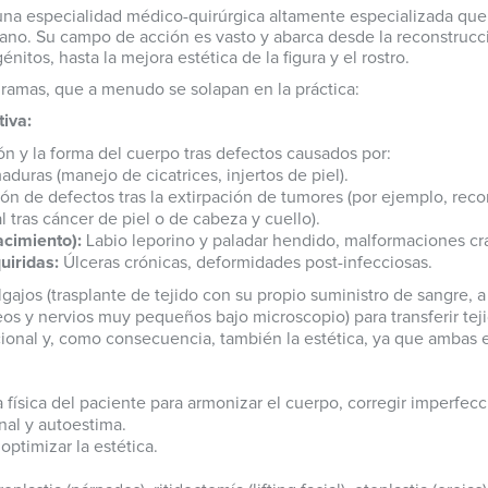
 una especialidad médico-quirúrgica altamente especializada que 
mano. Su campo de acción es vasto y abarca desde la reconstrucc
tos, hasta la mejora estética de la figura y el rostro.
amas, que a menudo se solapan en la práctica:
tiva:
ón y la forma del cuerpo tras defectos causados por:
uras (manejo de cicatrices, injertos de piel).
n de defectos tras la extirpación de tumores (por ejemplo, re
 tras cáncer de piel o de cabeza y cuello).
cimiento):
Labio leporino y paladar hendido, malformaciones cr
uiridas:
Úlceras crónicas, deformidades post-infecciosas.
olgajos (trasplante de tejido con su propio suministro de sangre, 
os y nervios muy pequeños bajo microscopio) para transferir teji
ional y, como consecuencia, también la estética, ya que ambas e
 física del paciente para armonizar el cuerpo, corregir imperfec
al y autoestima.
ptimizar la estética.