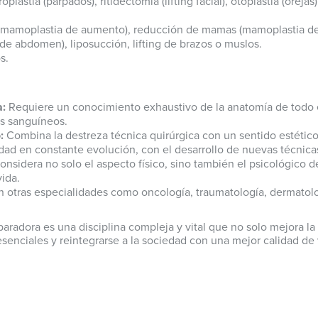
roplastia (párpados), ritidectomía (lifting facial), otoplastia (oreja
amoplastia de aumento), reducción de mamas (mamoplastia de 
de abdomen), liposucción, lifting de brazos o muslos.
s.
a:
Requiere un conocimiento exhaustivo de la anatomía de todo e
os sanguíneos.
:
Combina la destreza técnica quirúrgica con un sentido estético 
dad en constante evolución, con el desarrollo de nuevas técnicas
considera no solo el aspecto físico, sino también el psicológico 
vida.
 otras especialidades como oncología, traumatología, dermatologí
paradora es una disciplina compleja y vital que no solo mejora la
senciales y reintegrarse a la sociedad con una mejor calidad de vi