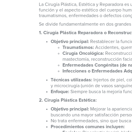
La Cirugía Plástica, Estética y Reparadora es
función y el aspecto estético del cuerpo hu
traumatismos, enfermedades o defectos congéni
Se divide fundamentalmente en dos grandes r
1. Cirugía Plástica Reparadora o Reconstruc
Objetivo principal:
Restablecer la funci
Traumatismos:
Accidentes, quemad
Cirugía Oncológica:
Reconstrucció
mastectomía, reconstrucción facial
Enfermedades Congénitas (de na
Infecciones o Enfermedades Adq
Técnicas utilizadas:
Injertos de piel, c
y microcirugía (unión de vasos sanguíne
Enfoque:
Siempre busca la mejoría func
2. Cirugía Plástica Estética:
Objetivo principal:
Mejorar la apariencia
buscando una mayor satisfacción person
No trata enfermedades, sino que busca o
Procedimientos comunes incluyen: