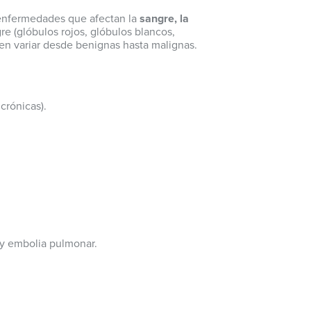
s enfermedades que afectan la
sangre, la
e (glóbulos rojos, glóbulos blancos,
n variar desde benignas hasta malignas.
crónicas).
 y embolia pulmonar.