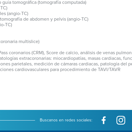
jo guía tomográfica (tomografía computada)
-TC)
les (angio-TC)
otomografía de abdomen y pelvis (angio-TC)
io-TC)
oronaria multislice)
Pass coronarios (CRM), Score de calcio, análisis de venas pulmon
tologías extracoronarias: miocardiopatías, masas cardiacas, funci
nes parietales, medición de cámaras cardiacas, patología del pe
iciones cardiovasculares para procedimiento de TAVI/TAVR
Buscanos en redes sociales: